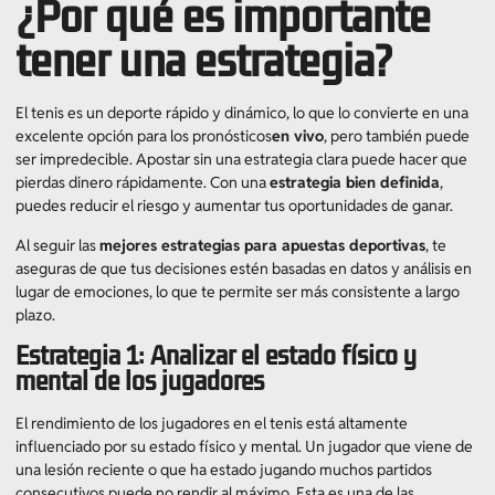
¿Por qué es importante
tener una estrategia?
El tenis es un deporte rápido y dinámico, lo que lo convierte en una
excelente opción para los pronósticos
en vivo
, pero también puede
ser impredecible. Apostar sin una estrategia clara puede hacer que
pierdas dinero rápidamente. Con una
estrategia bien definida
,
puedes reducir el riesgo y aumentar tus oportunidades de ganar.
Al seguir las
mejores estrategias para apuestas deportivas
, te
aseguras de que tus decisiones estén basadas en datos y análisis en
lugar de emociones, lo que te permite ser más consistente a largo
plazo.
Estrategia 1: Analizar el estado físico y
mental de los jugadores
El rendimiento de los jugadores en el tenis está altamente
influenciado por su estado físico y mental. Un jugador que viene de
una lesión reciente o que ha estado jugando muchos partidos
consecutivos puede no rendir al máximo. Esta es una de las