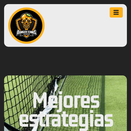
Mejores
estrategias