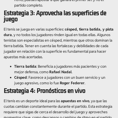
partido completo.
Estrategia 3: Aprovecha las superficies de
juego
El tenis se juega en varias superficies:
césped, tierra batida, y pista
dura
, y no todos los jugadores rinden igual en todas ellas. Algunos
tenistas son especialistas en césped, mientras que otros dominan la
tierra batida. Tener en cuenta las fortalezas y debilidades de cada
jugador en relación con la superficie es fundamental para hacer
apuestas más acertadas.
Tierra batida
: Beneficia a jugadores más pacientes y con
mejor defensa, como
Rafael Nadal
.
Césped
: Favorece a jugadores con un buen servicio y un
juego agresivo, como lo fue
Roger Federer
.
Estrategia 4: Pronósticos en vivo
El tenis es un deporte ideal para las
apuestas en vivo
, ya que las
cuotas cambian constantemente durante el partido. Esta estrategia
requiere que sigas de cerca el desarrollo del juego y aproveches
momentos clave, como descansos o cambios de ritmo en el partido.