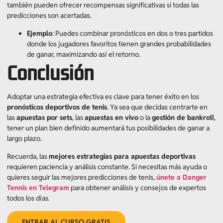
también pueden ofrecer recompensas significativas si todas las
predicciones son acertadas.
Ejemplo
: Puedes combinar pronósticos en dos o tres partidos
donde los jugadores favoritos tienen grandes probabilidades
de ganar, maximizando así el retorno.
Conclusión
Adoptar una estrategia efectiva es clave para tener éxito en los
pronósticos deportivos de tenis
. Ya sea que decidas centrarte en
las
apuestas por sets
, las
apuestas en vivo
o la
gestión de bankroll
,
tener un plan bien definido aumentará tus posibilidades de ganar a
largo plazo.
Recuerda, las
mejores estrategias para apuestas deportivas
requieren paciencia y análisis constante. Si necesitas más ayuda o
quieres seguir las mejores predicciones de tenis,
únete a Danger
Tennis en Telegram
para obtener análisis y consejos de expertos
todos los días.
ENTRAR AL CURSO GRATIS