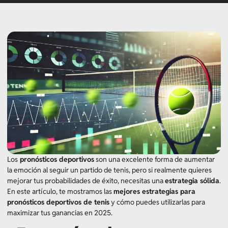
Los
pronósticos deportivos
son una excelente forma de aumentar
la emoción al seguir un partido de tenis, pero si realmente quieres
mejorar tus probabilidades de éxito, necesitas una
estrategia sólida
.
En este artículo, te mostramos las
mejores estrategias para
pronósticos deportivos de tenis
y cómo puedes utilizarlas para
maximizar tus ganancias en 2025.