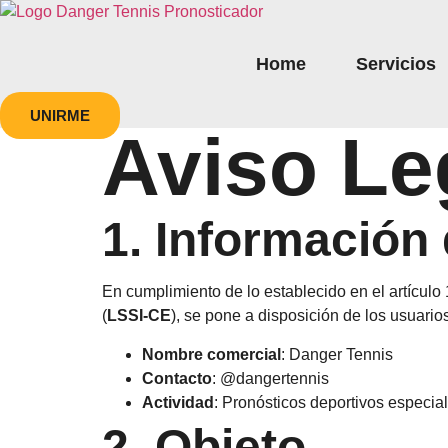
Ir
al
contenido
Home
Servicios
UNIRME
Aviso Le
1. Información d
En cumplimiento de lo establecido en el artículo
(
LSSI-CE
), se pone a disposición de los usuarios
Nombre comercial
: Danger Tennis
Contacto
: @dangertennis
Actividad
: Pronósticos deportivos especia
2. Objeto